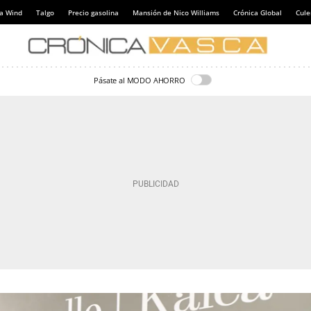
a Wind
Talgo
Precio gasolina
Mansión de Nico Williams
Crónica Global
Cul
Pásate al MODO AHORRO