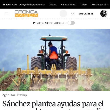
ES NOTICIA:
Apoyo independencia
Irizar
Haizea Wind
Talgo
Precio gasolina
Pásate al MODO AHORRO
Agricultor
Pixabay
Sánchez plantea ayudas para el