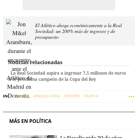
El Atlético ahoga económicamente a la Real
Sociedad: un 200% más de ingresos y de
presupuesto
Noticias relacionadas
La Real Sociedad aspira a ingresar 7,5 millones de euros
si se proclama campeón de la Copa del Rey
EH BILDU
ARNALDO OTEGI
DEPORTE
FELIPE VI
REAL SOCIEDAD
EUSKADI
MONARQUÍA
MÁS EN POLÍTICA
La Fiscalía pide 30 de años