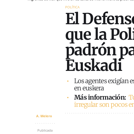
POLÍTICA
El Defens
que la Pol
padrón pa
Euskadi
Los agentes exigían es
en euskera
Más información:
T
irregular son pocos e
A. Melero
Publicada