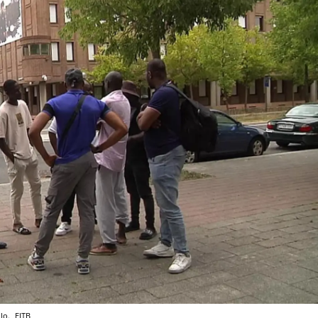
ilo.
EITB