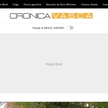
a Wind
Talgo
Precio gasolina
Mansión de Nico Williams
Crónica Global
Cul
Pásate al MODO AHORRO