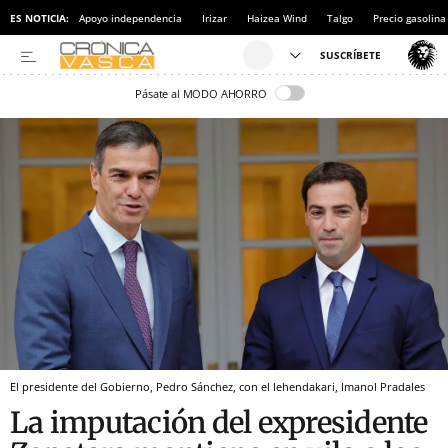
ES NOTICIA:
Apoyo independencia
Irizar
Haizea Wind
Talgo
Precio gasolina
Pásate al MODO AHORRO
El presidente del Gobierno, Pedro Sánchez, con el lehendakari, Imanol Pradales
La imputación del expresidente