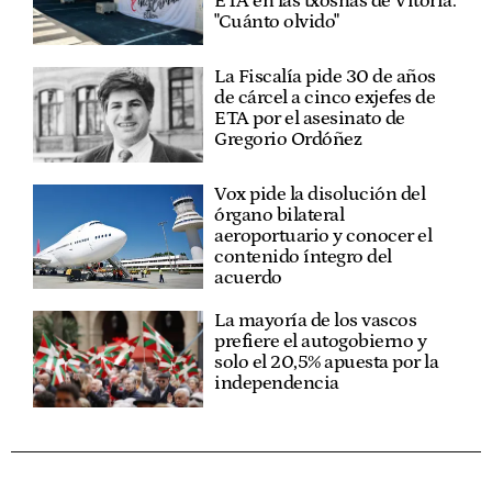
ETA en las txosnas de Vitoria:
"Cuánto olvido"
La Fiscalía pide 30 de años
de cárcel a cinco exjefes de
ETA por el asesinato de
Gregorio Ordóñez
Vox pide la disolución del
órgano bilateral
aeroportuario y conocer el
contenido íntegro del
acuerdo
La mayoría de los vascos
prefiere el autogobierno y
solo el 20,5% apuesta por la
independencia