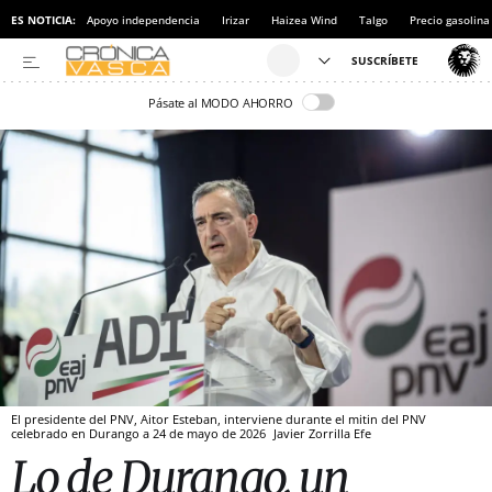
ES NOTICIA:
Apoyo independencia
Irizar
Haizea Wind
Talgo
Precio gasolina
Pásate al MODO AHORRO
El presidente del PNV, Aitor Esteban, interviene durante el mitin del PNV
celebrado en Durango a 24 de mayo de 2026
Javier Zorrilla
Efe
Lo de Durango, un