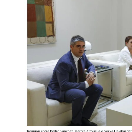
Reunión entre Pedro Sánchez, Mertxe Aizpurua y Gorka Elejabarrie