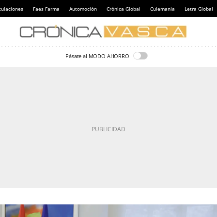
culaciones
Faes Farma
Automoción
Crónica Global
Culemanía
Letra Global
Pásate al MODO AHORRO