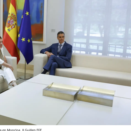
ta en Moncloa
JJ Guillen
EFE