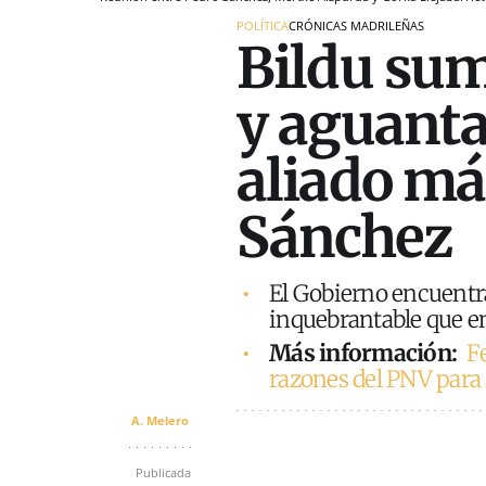
POLÍTICA
CRÓNICAS MADRILEÑAS
Bildu su
y aguanta
aliado má
Sánchez
El Gobierno encuentra
inquebrantable que en
Más información:
Fe
razones del PNV para
A. Melero
Publicada