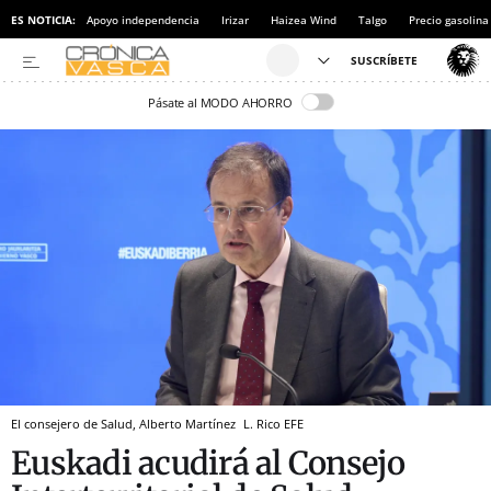
ES NOTICIA:
Apoyo independencia
Irizar
Haizea Wind
Talgo
Precio gasolina
Pásate al MODO AHORRO
El consejero de Salud, Alberto Martínez
L. Rico
EFE
Euskadi acudirá al Consejo