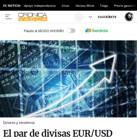
ES NOTICIA:
Apoyo independencia
Irizar
Haizea Wind
Talgo
Precio gasolina
Pásate al MODO AHORRO
Dolares y tendencia
El par de divisas EUR/USD