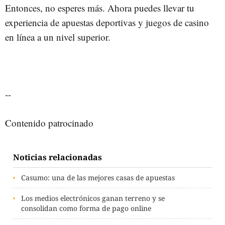
Entonces, no esperes más. Ahora puedes llevar tu
experiencia de apuestas deportivas y juegos de casino
en línea a un nivel superior.
--
Contenido patrocinado
Noticias relacionadas
Casumo: una de las mejores casas de apuestas
Los medios electrónicos ganan terreno y se
consolidan como forma de pago online