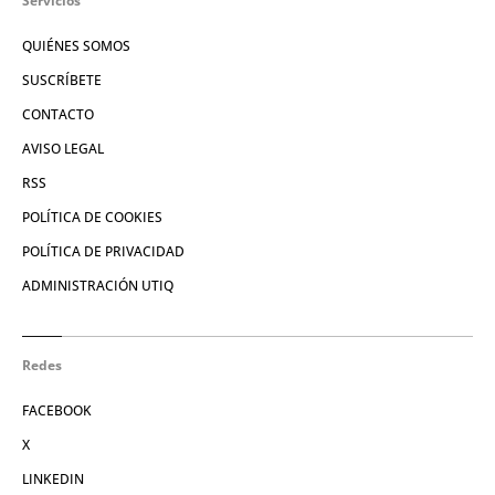
Servicios
QUIÉNES SOMOS
SUSCRÍBETE
CONTACTO
AVISO LEGAL
RSS
POLÍTICA DE COOKIES
POLÍTICA DE PRIVACIDAD
ADMINISTRACIÓN UTIQ
Redes
FACEBOOK
X
LINKEDIN