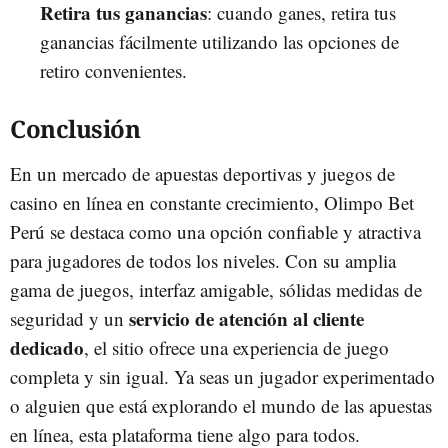
Retira tus ganancias
: cuando ganes, retira tus
ganancias fácilmente utilizando las opciones de
retiro convenientes.
Conclusión
En un mercado de apuestas deportivas y juegos de
casino en línea en constante crecimiento, Olimpo Bet
Perú se destaca como una opción confiable y atractiva
para jugadores de todos los niveles. Con su amplia
gama de juegos, interfaz amigable, sólidas medidas de
servicio de atención al cliente
seguridad y un
dedicado
, el sitio ofrece una experiencia de juego
completa y sin igual. Ya seas un jugador experimentado
o alguien que está explorando el mundo de las apuestas
en línea, esta plataforma tiene algo para todos.