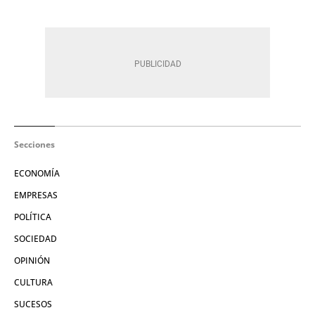
Secciones
ECONOMÍA
EMPRESAS
POLÍTICA
SOCIEDAD
OPINIÓN
CULTURA
SUCESOS