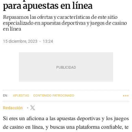
para apuestas en línea
Repasamos las ofertas y características de este sitio
especializado en apuestas deportivas y juegos de casino
en línea
15 diciembre, 2023
13:24
APUESTAS
CONTENIDO PATROCINADO
Redacción
Si eres un aficiona a las apuestas deportivas y los juegos
de casino en línea, y buscas una plataforma confiable, te