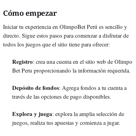
Cómo empezar
Iniciar tu experiencia en OlimpoBet Perú es sencillo y
directo. Sigue estos pasos para comenzar a disfrutar de
todos los juegos que el sitio tiene para ofrecer:
Registro
: crea una cuenta en el sitio web de Olimpo
Bet Peru proporcionando la información requerida.
Depósito de fondos
: Agrega fondos a tu cuenta a
través de las opciones de pago disponibles.
Explora y juega
: explora la amplia selección de
juegos, realiza tus apuestas y comienza a jugar.