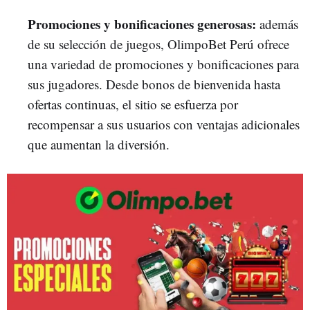
Promociones y bonificaciones generosas:
además
de su selección de juegos, OlimpoBet Perú ofrece
una variedad de promociones y bonificaciones para
sus jugadores. Desde bonos de bienvenida hasta
ofertas continuas, el sitio se esfuerza por
recompensar a sus usuarios con ventajas adicionales
que aumentan la diversión.