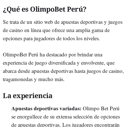
¿Qué es OlimpoBet Perú?
Se trata de un sitio web de apuestas deportivas y juegos
de casino en línea que ofrece una amplia gama de
opciones para jugadores de todos los niveles.
OlimpoBet Perú ha destacado por brindar una
experiencia de juego diversificada y envolvente, que
abarca desde apuestas deportivas hasta juegos de casino,
tragamonedas y mucho más.
La experiencia
Apuestas deportivas variadas:
Olimpo Bet Perú
se enorgullece de su extensa selección de opciones
de apuestas deportivas. Los jugadores encontrarán