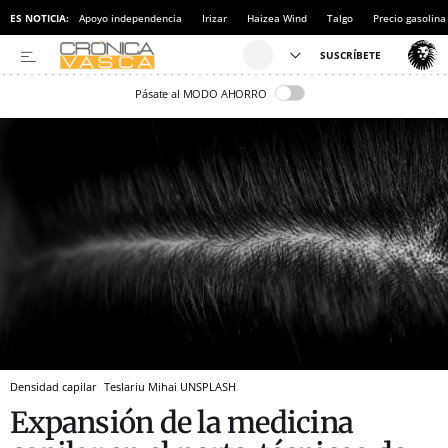
ES NOTICIA:
Apoyo independencia
Irizar
Haizea Wind
Talgo
Precio gasolina
Pásate al MODO AHORRO
Densidad capilar
Teslariu Mihai
UNSPLASH
Expansión de la medicina