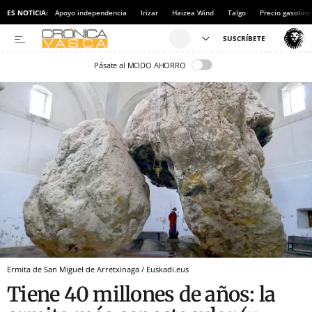
ES NOTICIA:
Apoyo independencia
Irizar
Haizea Wind
Talgo
Precio gasolina
Pásate al MODO AHORRO
Ermita de San Miguel de Arretxinaga / Euskadi.eus
Tiene 40 millones de años: la