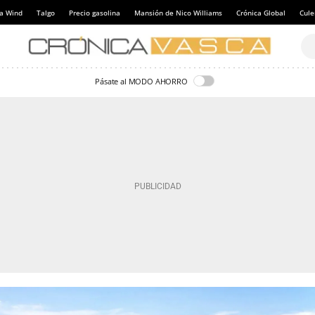
a Wind
Talgo
Precio gasolina
Mansión de Nico Williams
Crónica Global
Cul
Pásate al MODO AHORRO