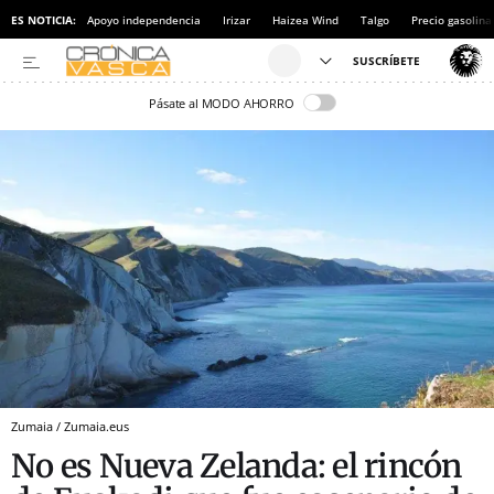
ES NOTICIA:
Apoyo independencia
Irizar
Haizea Wind
Talgo
Precio gasolina
Pásate al MODO AHORRO
Zumaia / Zumaia.eus
No es Nueva Zelanda: el rincón