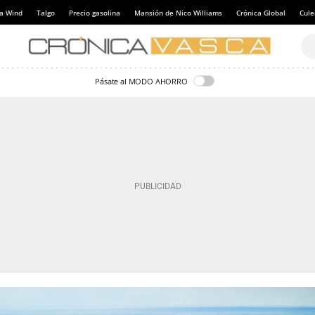
a Wind
Talgo
Precio gasolina
Mansión de Nico Williams
Crónica Global
Cul
Pásate al MODO AHORRO