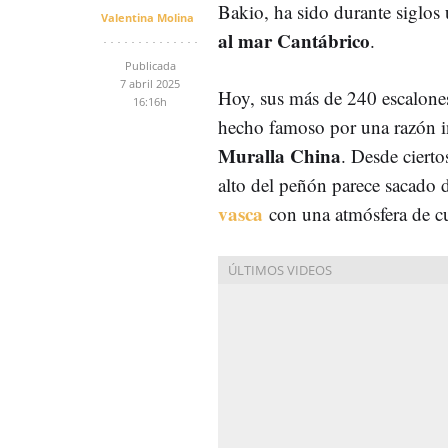
Bakio, ha sido durante siglos
Valentina Molina
al mar Cantábrico
.
Publicada
7 abril 2025
Hoy, sus más de 240 escalones
16:16h
hecho famoso por una razón 
Muralla China
. Desde cierto
alto del peñón parece sacado d
vasca
con una atmósfera de c