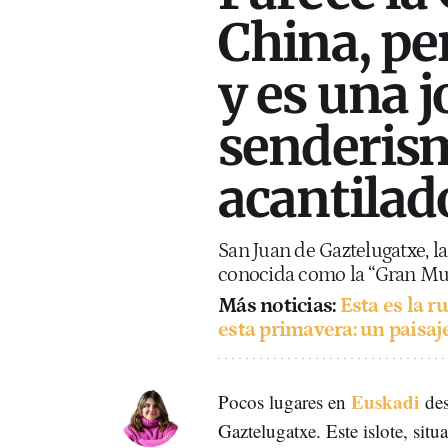
China, pe
y es una j
senderism
acantilad
San Juan de Gaztelugatxe, l
conocida como la “Gran Mu
Más noticias:
Esta es la r
esta primavera: un paisa
Euskadi
Pocos lugares en
des
Gaztelugatxe. Este islote, sit