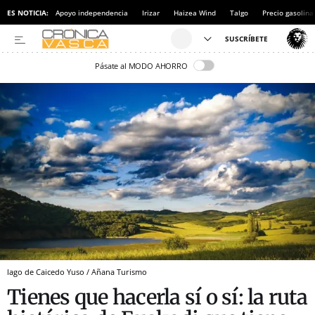
ES NOTICIA:
Apoyo independencia
Irizar
Haizea Wind
Talgo
Precio gasolina
Pásate al MODO AHORRO
lago de Caicedo Yuso / Añana Turismo
Tienes que hacerla sí o sí: la ruta