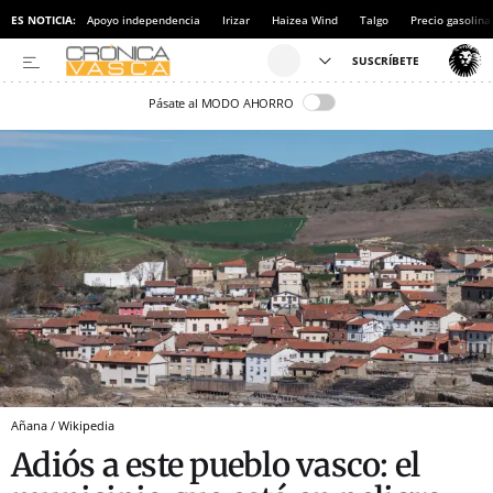
ES NOTICIA:
Apoyo independencia
Irizar
Haizea Wind
Talgo
Precio gasolina
Pásate al MODO AHORRO
Añana / Wikipedia
Adiós a este pueblo vasco: el