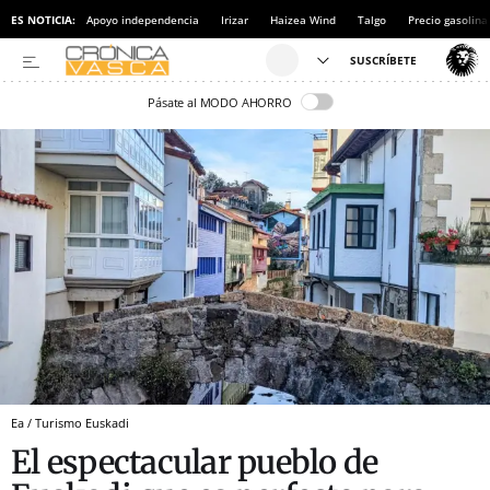
ES NOTICIA:
Apoyo independencia
Irizar
Haizea Wind
Talgo
Precio gasolina
Pásate al MODO AHORRO
Ea / Turismo Euskadi
El espectacular pueblo de