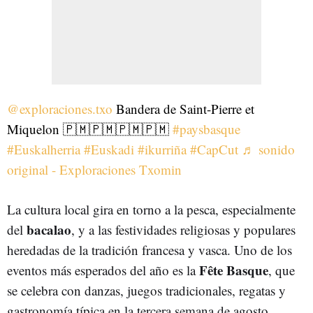
@exploraciones.txo
Bandera de Saint-Pierre et
Miquelon 🇵🇲🇵🇲🇵🇲🇵🇲
#paysbasque
#Euskalherria
#Euskadi
#ikurriña
#CapCut
♬ sonido
original - Exploraciones Txomin
La cultura local gira en torno a la pesca, especialmente
bacalao
del
, y a las festividades religiosas y populares
heredadas de la tradición francesa y vasca. Uno de los
Fête Basque
eventos más esperados del año es la
, que
se celebra con danzas, juegos tradicionales, regatas y
gastronomía típica en la tercera semana de agosto.