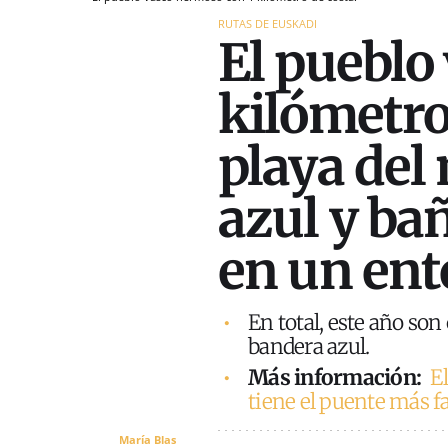
RUTAS DE EUSKADI
El pueblo
kilómetro
playa del
azul y ba
en un ent
En total, este año son
bandera azul.
Más información:
E
tiene el puente más f
María Blas