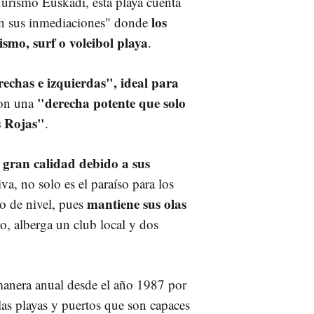
Turismo Euskadi, esta playa cuenta
los
 en sus inmediaciones" donde
smo, surf o voleibol playa
.
rechas e izquierdas", ideal para
"derecha potente que solo
con una
s Rojas"
.
 gran calidad debido a sus
iva, no solo es el paraíso para los
mantiene sus olas
po de nivel, pues
, alberga un club local y dos
 manera anual desde el año 1987 por
as playas y puertos que son capaces