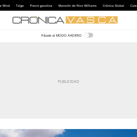
a Wind
Talgo
Precio gasolina
Mansión de Nico Williams
Crónica Global
Cul
Pásate al MODO AHORRO