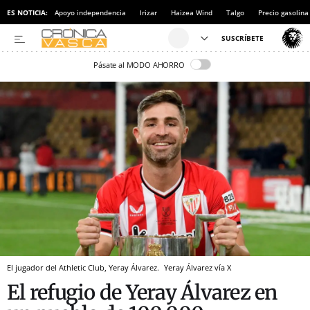
ES NOTICIA:
Apoyo independencia
Irizar
Haizea Wind
Talgo
Precio gasolina
Pásate al MODO AHORRO
El jugador del Athletic Club, Yeray Álvarez.
Yeray Álvarez vía X
El refugio de Yeray Álvarez en