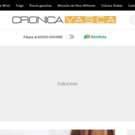
a Wind
Talgo
Precio gasolina
Mansión de Nico Williams
Crónica Global
Cul
Pásate al MODO AHORRO