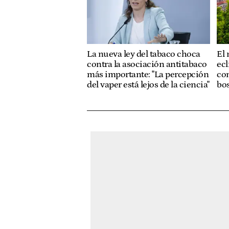
La nueva ley del tabaco choca
El 
contra la asociación antitabaco
ecl
más importante: "La percepción
con
del vaper está lejos de la ciencia"
bo