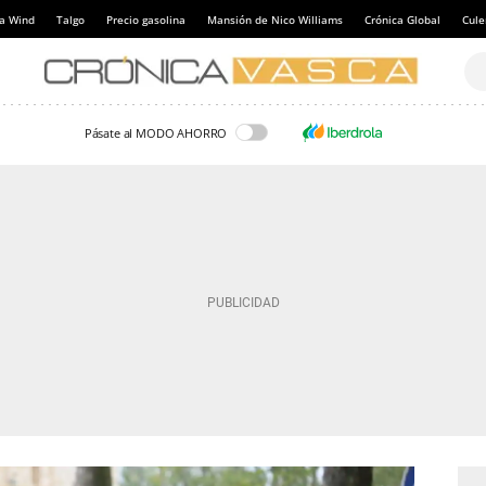
a Wind
Talgo
Precio gasolina
Mansión de Nico Williams
Crónica Global
Cul
Pásate al MODO AHORRO