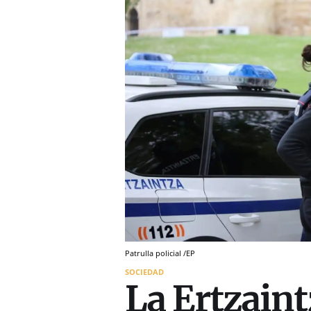
Patrulla policial /EP
SOCIEDAD
La Ertzaint