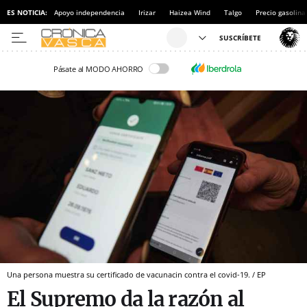
ES NOTICIA:
Apoyo independencia
Irizar
Haizea Wind
Talgo
Precio gasolina
Pásate al MODO AHORRO
Una persona muestra su certificado de vacunacin contra el covid-19. / EP
El Supremo da la razón al