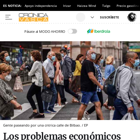
ES NOTICIA:
Apoyo independencia
Irizar
Haizea Wind
Talgo
Precio gasolina
Pásate al MODO AHORRO
Gente paseando por una cntrica calle de Bilbao. / EP
Los problemas económicos