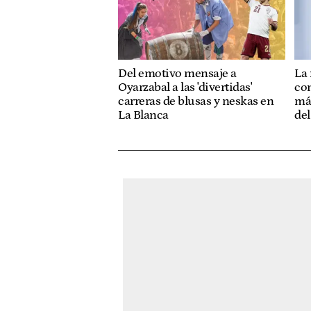
Del emotivo mensaje a
La 
Oyarzabal a las 'divertidas'
con
carreras de blusas y neskas en
má
La Blanca
del