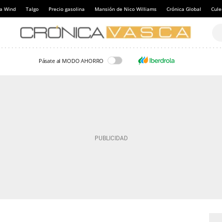
a Wind
Talgo
Precio gasolina
Mansión de Nico Williams
Crónica Global
Cul
Pásate al MODO AHORRO