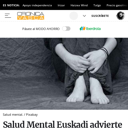
ES NOTICIA:
Apoyo independencia
Irizar
Haizea Wind
Talgo
Precio gasolina
Pásate al MODO AHORRO
Salud mental. / Pixabay
Salud Mental Euskadi advierte