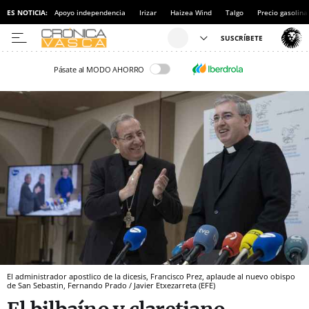
ES NOTICIA:
Apoyo independencia
Irizar
Haizea Wind
Talgo
Precio gasolina
Pásate al MODO AHORRO
El administrador apostlico de la dicesis, Francisco Prez, aplaude al nuevo obispo
de San Sebastin, Fernando Prado / Javier Etxezarreta (EFE)