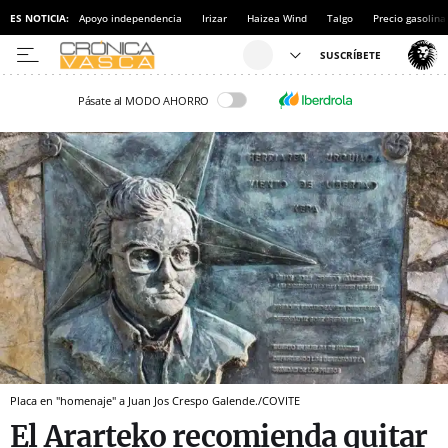
ES NOTICIA:
Apoyo independencia
Irizar
Haizea Wind
Talgo
Precio gasolina
Pásate al MODO AHORRO
Placa en "homenaje" a Juan Jos Crespo Galende./COVITE
El Ararteko recomienda quitar