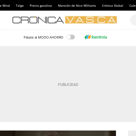
a Wind
Talgo
Precio gasolina
Mansión de Nico Williams
Crónica Global
Cul
Pásate al MODO AHORRO