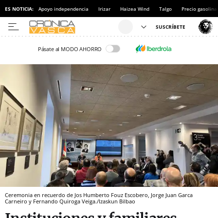
ES NOTICIA:
Apoyo independencia
Irizar
Haizea Wind
Talgo
Precio gasolina
Pásate al MODO AHORRO
Ceremonia en recuerdo de Jos Humberto Fouz Escobero, Jorge Juan Garca
Carneiro y Fernando Quiroga Veiga./Izaskun Bilbao