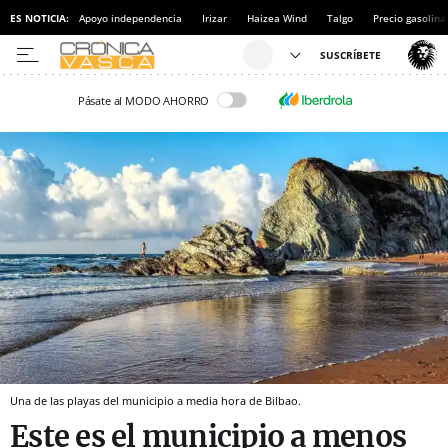
ES NOTICIA:
Apoyo independencia
Irizar
Haizea Wind
Talgo
Precio gasolina
Pásate al MODO AHORRO
Una de las playas del municipio a media hora de Bilbao.
Este es el municipio a menos