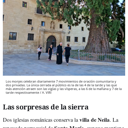
Los monjes celebran diariamente 7 movimientos de oración comunitaria y
dos privadas. La única cerrada al público es la de las 4 de la tarde y las que
más atención atraen son las vigías y las vísperas, a las 6 de la mañana y 7 de la
tarde respectivamente / A. VIRI
Las sorpresas de la sierra
villa de Neila
Dos iglesias románicas conserva la
. La
Santa María
renovada parroquial de
, aunque mantiene