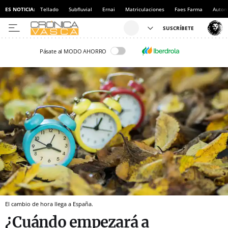
ES NOTICIA:
Tellado
Subfluvial
Ernai
Matriculaciones
Faes Farma
Autom
Pásate al MODO AHORRO
El cambio de hora llega a España.
¿Cuándo empezará a