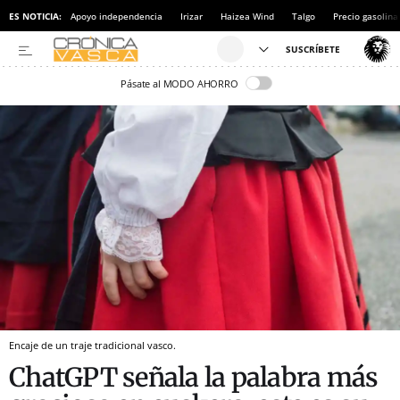
ES NOTICIA:
Apoyo independencia
Irizar
Haizea Wind
Talgo
Precio gasolina
Pásate al MODO AHORRO
Encaje de un traje tradicional vasco.
ChatGPT señala la palabra más