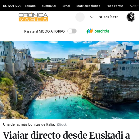
ES NOTICIA:
Tellado
Subfluvial
Ernai
Matriculaciones
Faes Farma
Autom
Pásate al MODO AHORRO
Una de las más bonitas de Italia.
iStock
Viajar directo desde Euskadi a