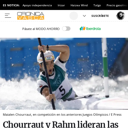
ES NOTICIA:
Apoyo independencia
Irizar
Haizea Wind
Talgo
Precio gasolina
Pásate al MODO AHORRO
Maialen Chourraut, en competición en los anteriores Juegos Olímpicos / E Press
Chourraut y Rahm lideran las