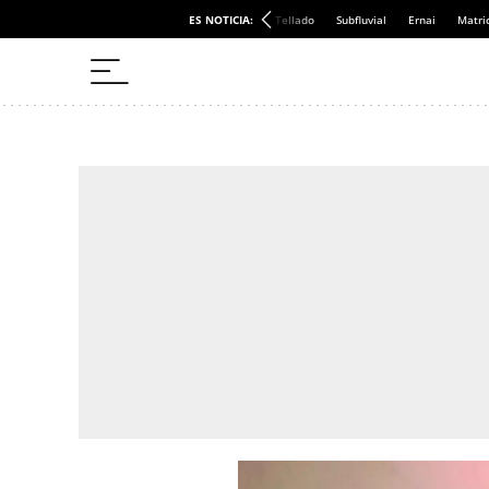
ES NOTICIA:
Tellado
Subfluvial
Ernai
Matri