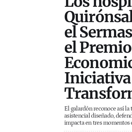
Los hospi
Quirónsal
el Sermas
el Premi
Economics
Iniciativa
Transform
El galardón reconoce así la
asistencial diseñado, defend
impacta en tres momentos de