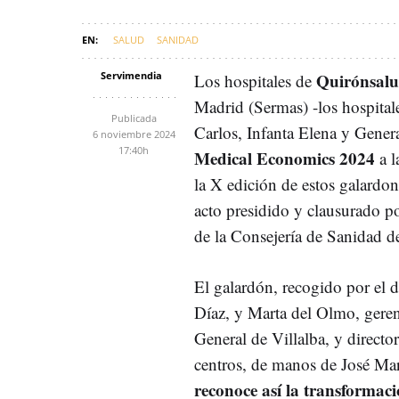
SALUD
SANIDAD
Servimendia
Quirónsal
Los hospitales de
Madrid (Sermas) -los hospital
Publicada
Carlos, Infanta Elena y Genera
6 noviembre 2024
17:40h
Medical Economics 2024
a l
la X edición de estos galardon
acto presidido y clausurado p
de la Consejería de Sanidad 
El galardón, recogido por el 
Díaz, y Marta del Olmo, gerent
General de Villalba, y directo
centros, de manos de José Ma
reconoce así la transformaci