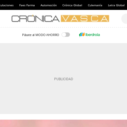
culaciones
Faes Farma
Automoción
Crónica Global
Culemanía
Letra Global
Pásate al MODO AHORRO