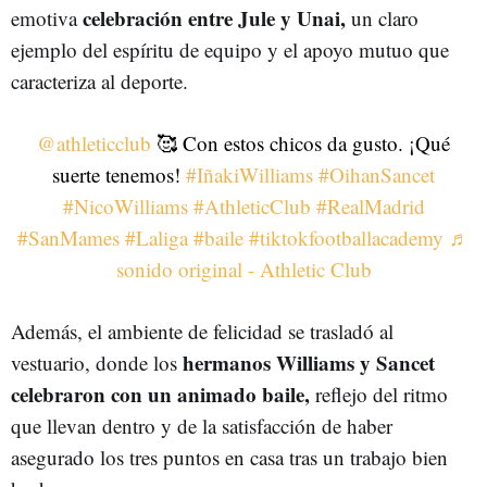
celebración entre Jule y Unai,
emotiva
un claro
ejemplo del espíritu de equipo y el apoyo mutuo que
caracteriza al deporte.
@athleticclub
🥰 Con estos chicos da gusto. ¡Qué
suerte tenemos!
#IñakiWilliams
#OihanSancet
#NicoWilliams
#AthleticClub
#RealMadrid
#SanMames
#Laliga
#baile
#tiktokfootballacademy
♬
sonido original - Athletic Club
Además, el ambiente de felicidad se trasladó al
hermanos Williams y Sancet
vestuario, donde los
celebraron con un animado baile,
reflejo del ritmo
que llevan dentro y de la satisfacción de haber
asegurado los tres puntos en casa tras un trabajo bien