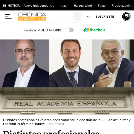
ES NOTICIA:
Apoyo independencia
Irizar
Haizea Wind
Talgo
Precio gasolina
Pásate al MODO AHORRO
Distintos profesionales valoran positivamente la decisión de la RAE de actualizar y
redefinir el término 'lobby'
Servimedia