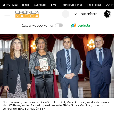
ES NOTICIA:
Tellado
Subfluvial
Ernai
Matriculaciones
Faes Farma
Autom
Pásate al MODO AHORRO
Nora Sarasola, directora de Obra Social de BBK; María Confort, madre de Iñaki y
Nico Williams; Xabier Sagredo, presidente de BBK y Gorka Martinez, director
general de BBK / Fundación BBK