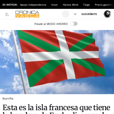
ES NOTICIA:
Apoyo independencia
Irizar
Haizea Wind
Talgo
Precio gasolina
Pásate al MODO AHORRO
Ikurriña
Esta es la isla francesa que tiene