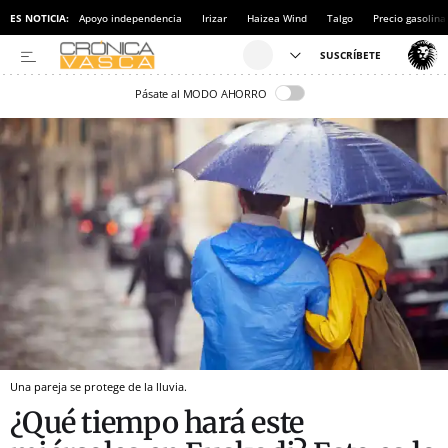
ES NOTICIA:
Apoyo independencia
Irizar
Haizea Wind
Talgo
Precio gasolina
Pásate al MODO AHORRO
Una pareja se protege de la lluvia.
¿Qué tiempo hará este