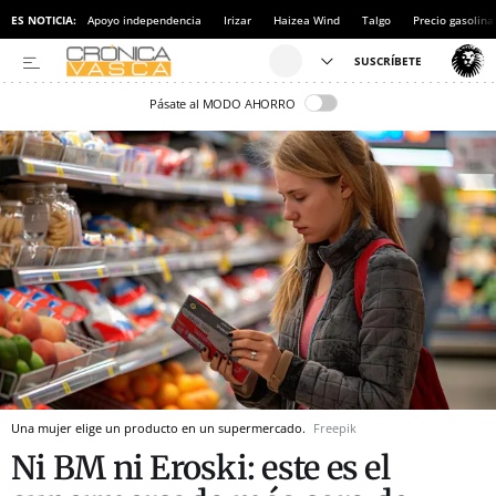
ES NOTICIA:
Apoyo independencia
Irizar
Haizea Wind
Talgo
Precio gasolina
Pásate al MODO AHORRO
Una mujer elige un producto en un supermercado.
Freepik
Ni BM ni Eroski: este es el