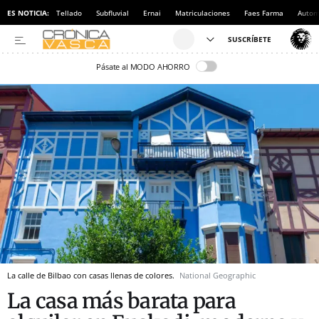
ES NOTICIA:
Tellado
Subfluvial
Ernai
Matriculaciones
Faes Farma
Autom
Pásate al MODO AHORRO
La calle de Bilbao con casas llenas de colores.
National Geographic
La casa más barata para