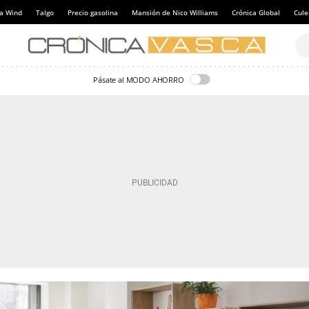
a Wind
Talgo
Precio gasolina
Mansión de Nico Williams
Crónica Global
Cul
Pásate al MODO AHORRO