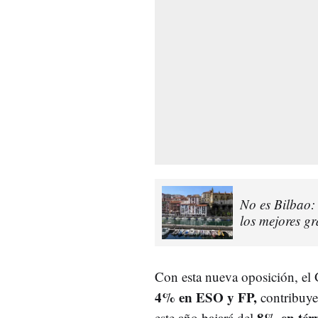
No es Bilbao: 
los mejores gra
Con esta nueva oposición, el 
4% en ESO y FP,
contribuyen
8% en térm
este año bajará del