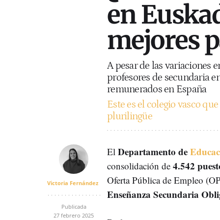
en Euskad
mejores 
A pesar de las variaciones 
profesores de secundaria e
remunerados en España
Este es el colegio vasco que
plurilingüe
Departamento de
Educac
El
4.542 puest
consolidación de
Oferta Pública de Empleo (O
Victoria Fernández
Enseñanza Secundaria Oblig
Publicada
27 febrero 2025