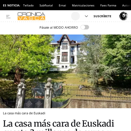
ES NOTICIA:
Tellado
Subfluvial
Ernai
Matriculaciones
Faes Farma
Autom
Pásate al MODO AHORRO
La casa más cara de Euskadi
La casa más cara de Euskadi