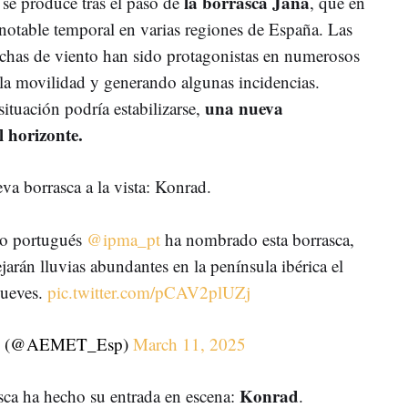
la borrasca Jana
se produce tras el paso de
, que en
 notable temporal en varias regiones de España. Las
 rachas de viento han sido protagonistas en numerosos
la movilidad y generando algunas incidencias.
una nueva
ituación podría estabilizarse,
l horizonte.
va borrasca a la vista: Konrad.
co portugués
@ipma_pt
ha nombrado esta borrasca,
jarán lluvias abundantes en la península ibérica el
jueves.
pic.twitter.com/pCAV2plUZj
 (@AEMET_Esp)
March 11, 2025
Konrad
sca ha hecho su entrada en escena:
.