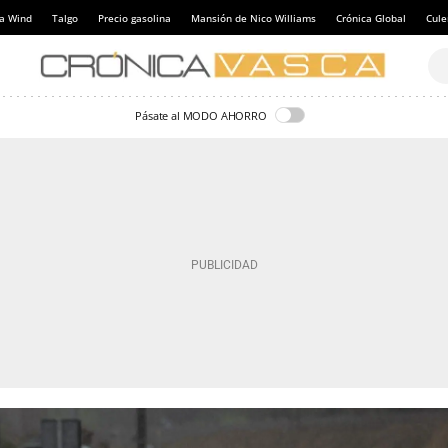
a Wind
Talgo
Precio gasolina
Mansión de Nico Williams
Crónica Global
Cul
Pásate al MODO AHORRO