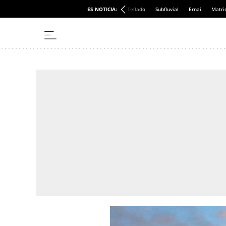
ES NOTICIA:
Tellado
Subfluvial
Ernai
Matri