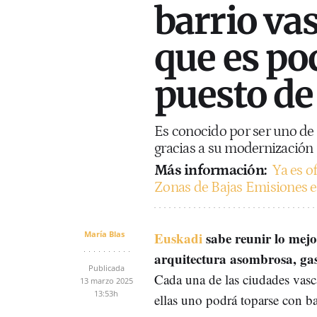
barrio va
que es po
puesto d
Es conocido por ser uno de l
gracias a su modernización
Más información:
Ya es of
Zonas de Bajas Emisiones en
María Blas
Euskadi
sabe reunir lo mejor
arquitectura asombrosa, ga
Publicada
Cada una de las ciudades vasc
13 marzo 2025
13:53h
ellas uno podrá toparse con b