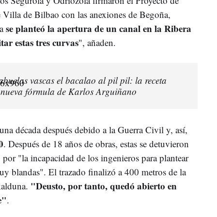
tos Segurola y Odriozola firmaron el Proyecto de
e Villa de Bilbao con las anexiones de Begoña,
se planteó la apertura de un canal en la Ribera
a
tar estas tres curvas
", añaden.
abuelas vascas el bacalao al pil pil: la receta
a nueva fórmula de Karlos Arguiñano
una década después debido a la Guerra Civil y, así,
0
. Después de 18 años de obras, estas se detuvieron
y por "la incapacidad de los ingenieros para plantear
uy blandas". El trazado finalizó a 400 metros de la
"Deusto, por tanto, quedó abierto en
skalduna.
e"
.