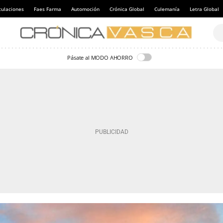
culaciones
Faes Farma
Automoción
Crónica Global
Culemanía
Letra Global
Pásate al MODO AHORRO