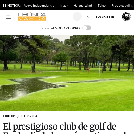
ES NOTICIA:
Apoyo independencia
Irizar
Haizea Wind
Talgo
Precio gasolina
Pásate al MODO AHORRO
Club de golf "La Galea"
El prestigioso club de golf de